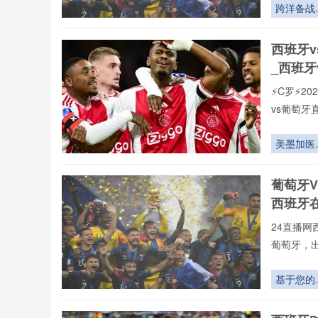
跨洋备战
2026世
杯欧洲强
西班牙
北美东岸
_西班牙
勤体系重
⚡️C罗⚡
vs葡萄
美墨加医
暗线：世
杯应急资
葡萄牙V
的跨境博
西班牙
24直播网
葡萄牙，
基于您的
求