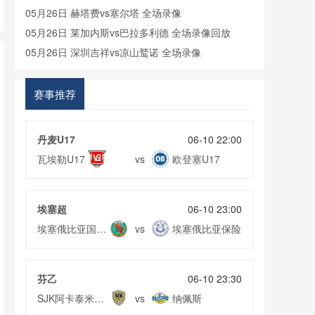
05月26日 赫塔费vs塞尔塔 全场录像
05月26日 莱加内斯vs巴拉多利德 全场录像回放
05月26日 深圳吉祥vs凉山鹫诺 全场录像
05月25日 全国游泳冠军赛女子50米蝶泳决赛 余依婷
全场录像回放
05月25日 石家庄功夫vs北京国安 全场录像回放
赛事推荐
05月25日 德甲降级附加赛首回合 海登海姆vs埃弗斯
堡 全场录像
05月24日 亚女冠杯半决赛 现代制铁女足vs墨尔本城
丹麦U17
06-10 22:00
女足 全场录像回放
05月24日 曼城vs伯恩茅斯 全场录像回放
瓦埃勒U17
欧登塞U17
vs
05月24日 利雅得胜利vs卡利杰 全场录像
05月23日 05月21日NBA西部决赛G1 森林狼 - 雷霆
埃塞超
06-10 23:00
全场录像
05月23日 亚女冠杯半决赛 现代制铁女足vs墨尔本城
埃塞俄比亚国防
埃塞俄比亚保险
vs
女足 全场录像
05月23日 欧联杯决赛 热刺vs曼联 全场录像
军
05月22日 大连鲲城vs长春亚泰 全场录像
05月22日 苏州东吴vs上海海港 全场录像回放
芬乙
06-10 23:30
05月22日 辽宁铁人vs青岛海牛 全场录像回放
SJK阿卡泰米阿
纳佩斯
vs
05月21日 F1艾米利亚-罗马涅大奖赛正赛 全场录像
B队