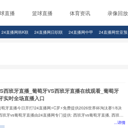
球直播
篮球直播
体育资讯
录像回放
24直播网韩K联
24直播网日职联
24直播网中甲
24直播网世亚预
24直播网西甲
24直播网德甲
24直播网欧冠
24直播网中超
VS西班牙直播_葡萄牙VS西班牙直播在线观看_葡萄牙
班牙实时全场直播入口
葡萄牙直播今日开打!24直播网⚡️C罗⚡️免费提供2026世界杯淘汰赛1/8决
西班牙vs葡萄牙直播由24直播网专门提供: 西班牙vs葡萄牙直播, 西班牙
免费视频直播, 西班牙vs葡萄牙高清在线比赛免费直播、 西班牙vs葡萄牙
...详情
 西班牙vs葡萄牙视频以及足球直播,世界杯直播等多项体育赛事。球迷