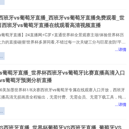
赏最新的 西班牙vs葡萄牙直播
赛
西班牙vs葡萄牙直播_西班牙vs葡萄牙直播免费观看_世
成
日西班牙vs葡萄牙直播在线观看高清视频直播
蓄
s葡萄牙直播】24直播网⚡️C罗⚡️直通世界杯全景观赛主场!体验世界杯历
火力的直接碰撞!世界杯多屏同看,不错过每一次关键三分与巨星攻防!平台
世界杯经典快来24直播网，一起感受西班牙vs葡萄牙精彩比赛吧！西班
...详情
牙世界,尽在掌握!我们倾力打造的一站式西班牙vs葡萄牙直播平台,为您网
：
西班牙vs葡萄牙赛事,包括英超、西班牙vs葡萄牙等多项热门联赛。所
以高清品质和稳定流畅的播放呈现,打造沉浸式观赛感受西班牙vs葡萄牙
队
vs葡萄牙直播_世界杯西班牙vs葡萄牙比赛直播高清入口
注顶级西班牙vs葡萄牙赛事直播
后
vs葡萄牙预测分析直播
塑
️2026美加墨世界杯1/8决赛西班牙vs葡萄牙专属在线观赛入口开放，西班牙
牙直播高清无损画质全程输出，无需付费、无需会员、无需下载工具，纯网
放，新手球迷也能轻松观赛。所有直播均以高清品质和稳定流畅的播放呈
...详情
浸式观赛感受西班牙vs葡萄牙直播网专注顶级西班牙vs葡萄牙赛事直播,
疗
家提供稳定、优质的西班牙vs葡萄牙直播服务,涵盖西班牙vs葡萄牙比
界
班牙vs葡萄牙视频观看无插件,西班牙vs葡萄牙直播高清免费观看等热门
源
S西班牙直播_世界杯葡萄牙VS西班牙直播_葡萄牙VS
小时不间断更新西班牙vs葡