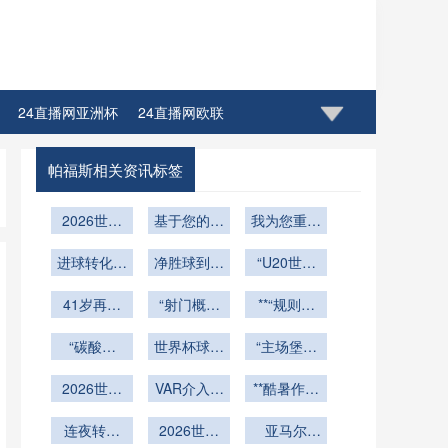
24直播网亚洲杯
24直播网欧联
帕福斯相关资讯标签
2026世界
基于您的要
我为您重写
杯前瞻：
求
如下标题：
进球转化定
U20世青赛
净胜球到底
<br /> <br
“U20世青
/> **“BC
如何成为成
胜负：北美
要“刷”到多
赛：预见
Place穹顶
世预赛的效
41岁再冲
年国家队
“射门概率
少才够？
2026世界
**“规则重
开合时序约
的“人才蓄
率密码
世界杯
的真相：世
杯星光的最
塑
束下世界杯
“碳酸双
水池”
界杯偶然性
世界杯球衣
“主场堡垒
高舞台”
赛前战术备
霸：百事与
背后的数据
革命：耐克
的裂痕：北
战周期的动
可口的世界
2026世界
与阿迪达斯
VAR介入后
逻辑”
美双雄站在
**酷暑作战
态调控机制
杯小组赛：
杯营销角
联手推出智
球场大屏回
新准则：
悬崖边”
研究”**
三队同分且
连夜转场
力”
能温控面料
放视角的选
2026世界
2026世界
亚马尔