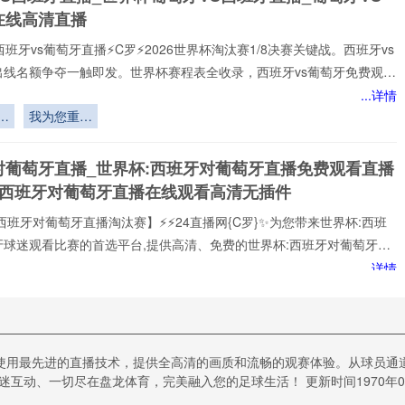
弈
在线高清直播
西班牙vs葡萄牙直播⚡️C罗⚡️2026世界杯淘汰赛1/8决赛关键战。西班牙vs
出线名额争夺一触即发。世界杯赛程表全收录，西班牙vs葡萄牙免费观看
播网不花钱。1080P高清流畅，中文解说陪你到终场。实时更新积分榜、
...详情
攻榜。来24直播网，西班牙vs葡萄牙直播就在这里！西班牙vs葡萄牙
要
我为您重写
打!24直播网免费提供2026世界杯小组赛直播。西班牙vs葡萄牙直播由
如下标题：
专门提供:西班牙vs葡萄牙直播,西班牙vs葡萄牙免费视频直播,西班牙vs葡
<br /> <br
对葡萄牙直播_世界杯:西班牙对葡萄牙直播免费观看直播
在线比赛免
/> **“BC
杯西班牙对葡萄牙直播在线观看高清无插件
Place穹顶
开合时序约
西班牙对葡萄牙直播淘汰赛】⚡⚡24直播网{C罗}✨为您带来世界杯:西班
束下世界杯
牙球迷观看比赛的首选平台,提供高清、免费的世界杯:西班牙对葡萄牙直
赛前战术备
可以轻松观看世界杯:西班牙对葡萄牙顶级球队的激烈对决,提供即时数
战周期的动
...详情
分析、球员评分，还提供精选的进球集锦,享受无插件、无广告的观赛体
态调控机制
定
每个精彩瞬间。
研究”**
美
效
 西班牙vs葡萄牙直播_ 西班牙vs葡萄牙在线直播_ 西班
使用最先进的直播技术，提供全高清的画质和流畅的观赛体验。从球员通
萄牙CCTV5直播入口-24直播网
互动、一切尽在盘龙体育，完美融入您的足球生活！ 更新时间1970年01月
⚡️C罗⚡️西班牙vs葡萄牙直播，2026世界杯小组赛关键战。 西班牙vs葡萄