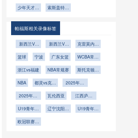
净胜球相同
+单场定生
用规范——
杯亚洲8.5
技术
杯补水策略
2026世界
时的出线规
少年天才闪
死：2026
席位：预选
索斯盖特中
以2026年
杯三送助攻
大升级**
世界杯淘汰
耀世界舞台
则详解
美加墨世界
赛末轮竞争
场新三核：
赛的极限考
杯为分析案
版图的重构
贝林厄姆、
验
赖斯与麦迪
与裂变
例
帕福斯相关录像标签
逊的共存密
码
新西兰VS
新西兰VS
克雷莫内塞
埃及新西兰
埃及直播新
vs那不勒斯
篮球
VS埃及直
宁波
西兰VS埃
广东女篮
WCBA常规
播
及在线直播
赛
浙江vs福建
NBA常规赛
斯托克顿国
王vs撕裂之
NBA
都灵vs克雷
2025年12
城混音
莫内塞
月9日
2025年12
瓦伦西亚
江西庐山
月8日
U21
U19青年篮
辽宁沈阳三
U19青年篮
球联赛小组
生U19
球联赛小组
欧冠联赛阶
赛第7轮
赛第6轮
段第5轮