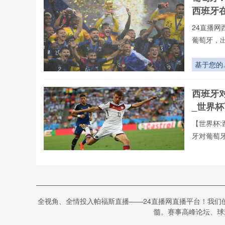
的跨境博
西班牙
24直播网
葡萄牙，
不用24直
射手榜、助
基于您的
直播今日开
求
24直播网
西班牙
萄牙高清
_世界
【世界杯:
牙对葡萄
播。用户
据、战术
进球转化
验,不错过
胜负：北
世预赛的
世界杯:
率密码
全视角、全情投入帕福斯直播——24直播网直播平台！我们
牙vs葡
髓。赛事高峰论坛、球迷
24直播网