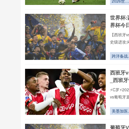
2026世界
们可免费观
杯前瞻：
U20世青
世界杯:
如何成为
界杯今
年国家队
的“人才
【西班牙v
水池”
史级进攻
全年呈现
牙vs葡萄
跨洋备战
罗全球重要
2026世界
有直播均
杯欧洲强
西班牙
直播网专
北美东岸
_西班牙
勤体系重
⚡️C罗⚡
vs葡萄
页在线播
现,打造沉
美墨加医
致力于为大
暗线：世
赛直播,西
杯应急资
葡萄牙V
联赛。24