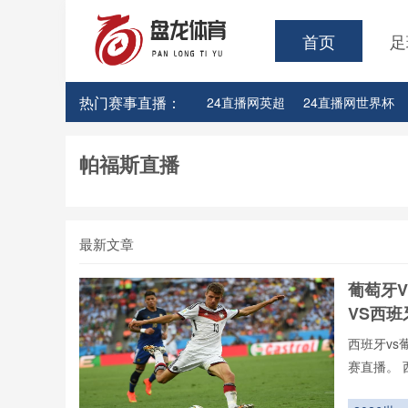
首页
足
热门赛事直播：
24直播网英超
24直播网世界杯
24直播网意甲
24直播网法甲
帕福斯直播
最新文章
葡萄牙
VS西
西班牙vs
赛直播。 
vs葡萄牙
录像回放、