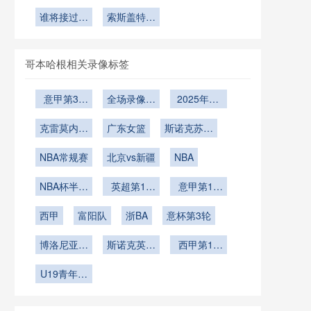
世界杯淘汰
杯：墨西哥
战与投票背
杯第三名晋
耀世界舞台
小组第三出
杯英格兰锋
赛的极限考
高原与海平
谁将接过第
后的权力游
级悬念解析
索斯盖特中
线后的路线
线谜题：凯
面之间的生
二把尖刀？
验
场新三核：
戏
恩之外
推演
理适应周期
贝林厄姆、
全解读
赖斯与麦迪
哥本哈根相关录像标签
逊的共存密
码
意甲第31
全场录像回
2025年12
轮
放
月27日
克雷莫内塞
广东女篮
斯诺克苏格
vs那不勒斯
兰公开赛第
NBA常规赛
北京vs新疆
NBA
2轮
NBA杯半决
英超第16
意甲第15
赛
轮
轮
西甲
富阳队
浙BA
意杯第3轮
博洛尼亚vs
斯诺克英锦
西甲第14
帕尔马
赛第1轮
轮
U19青年篮
球联赛小组
赛第6轮