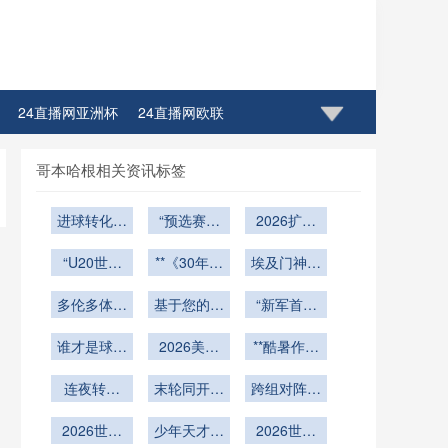
24直播网亚洲杯
24直播网欧联
哥本哈根相关资讯标签
进球转化定
“预选赛进
2026扩军
胜负：北美
攻火力与世
新规则：小
世预赛的效
“U20世青
界杯争冠前
**《30年空
组第三突围
埃及门神剑
赛：预见
率密码
景的关联性
间算法：
指最年长出
多伦多体育
2026世界
研究——以
基于您的核
AT&T
“新军首胜
场纪录
Stadium如
杯星光的最
场地下：
2026年赛
心要素
解码：美加
何定义
谁才是球迷
5000块光
高舞台”
事为样本”
2026美加
墨世界杯破
**酷暑作战
2026世界
伏板静默支
心中的看球
墨世界杯扩
冰者的三大
新准则：
杯门将的极
撑世界杯能
连夜转场
之王？
末轮同开定
军名额分
跨组对阵的
共性法则”
2026世界
限反应弧》
+单场定生
源心脏
配：各大洲
生死：
杯补水策略
底层逻辑：
**
死：2026
2026世界
足联博弈暗
少年天才闪
2026世界
北美世界杯
2026世界
大升级**