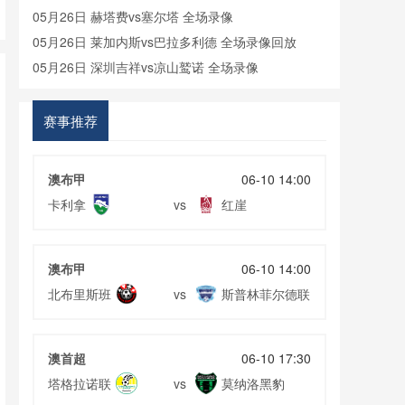
05月26日 赫塔费vs塞尔塔 全场录像
05月26日 莱加内斯vs巴拉多利德 全场录像回放
05月26日 深圳吉祥vs凉山鹫诺 全场录像
05月25日 全国游泳冠军赛女子50米蝶泳决赛 余依婷
全场录像回放
05月25日 石家庄功夫vs北京国安 全场录像回放
赛事推荐
05月25日 德甲降级附加赛首回合 海登海姆vs埃弗斯
堡 全场录像
05月24日 亚女冠杯半决赛 现代制铁女足vs墨尔本城
澳布甲
06-10 14:00
女足 全场录像回放
05月24日 曼城vs伯恩茅斯 全场录像回放
卡利拿
红崖
vs
05月24日 利雅得胜利vs卡利杰 全场录像
05月23日 05月21日NBA西部决赛G1 森林狼 - 雷霆
澳布甲
06-10 14:00
全场录像
05月23日 亚女冠杯半决赛 现代制铁女足vs墨尔本城
北布里斯班
斯普林菲尔德联
vs
女足 全场录像
05月23日 欧联杯决赛 热刺vs曼联 全场录像
05月22日 大连鲲城vs长春亚泰 全场录像
05月22日 苏州东吴vs上海海港 全场录像回放
澳首超
06-10 17:30
05月22日 辽宁铁人vs青岛海牛 全场录像回放
塔格拉诺联
莫纳洛黑豹
vs
05月21日 F1艾米利亚-罗马涅大奖赛正赛 全场录像