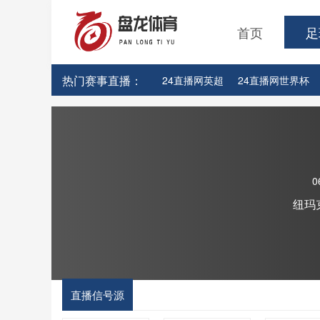
首页
足
热门赛事直播：
24直播网英超
24直播网世界杯
24直播网意甲
24直播网法甲
0
纽玛
直播信号源