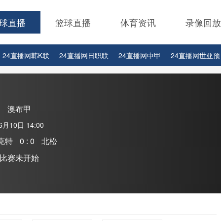
球直播
篮球直播
体育资讯
录像回放
24直播网韩K联
24直播网日职联
24直播网中甲
24直播网世亚预
24直播网西甲
24直播网德甲
24直播网欧冠
24直播网中超
澳布甲
6月10日 14:00
克特
0 : 0
北松
比赛未开始